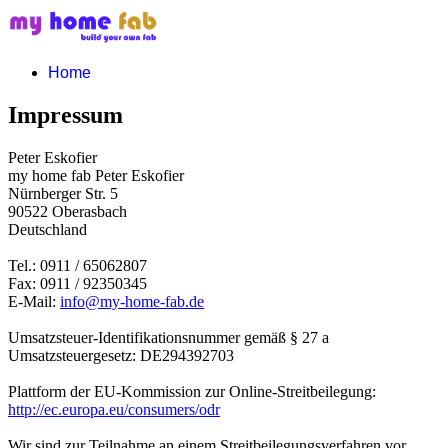
Home
Impressum
Peter Eskofier
my home fab Peter Eskofier
Nürnberger Str. 5
90522 Oberasbach
Deutschland
Tel.: 0911 / 65062807
Fax: 0911 / 92350345
E-Mail:
info@my-home-fab.de
Umsatzsteuer-Identifikationsnummer gemäß § 27 a
Umsatzsteuergesetz: DE294392703
Plattform der EU-Kommission zur Online-Streitbeilegung:
http://ec.europa.eu/consumers/odr
Wir sind zur Teilnahme an einem Streitbeilegungsverfahren vor